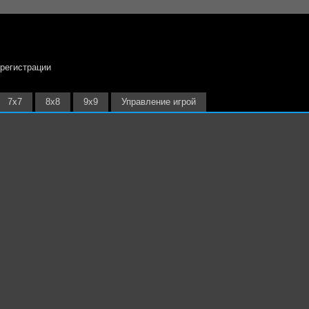
 регистрации
7х7
8х8
9х9
Управление игрой