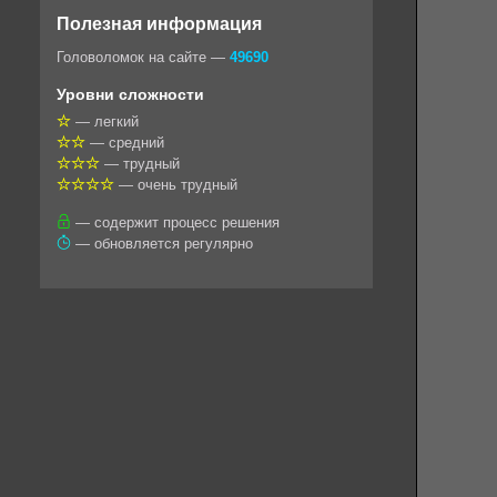
o
e
t
i
e
Полезная информация
k
g
s
l
r
Головоломок на сайте —
49690
l
r
A
Уровни сложности
a
a
p
— легкий
— средний
s
m
p
— трудный
s
— очень трудный
n
— содержит процесс решения
— обновляется регулярно
i
k
i