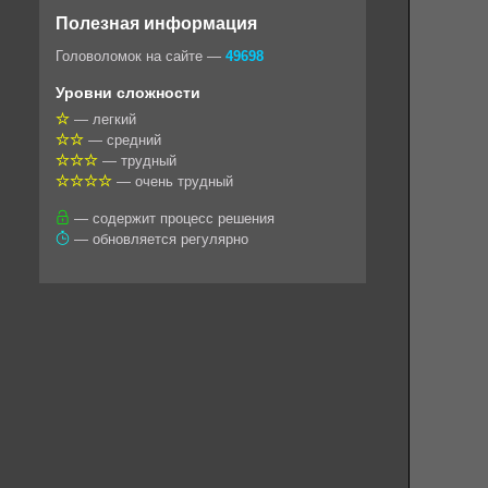
o
e
t
i
e
Полезная информация
k
g
s
l
r
Головоломок на сайте —
49698
l
r
A
Уровни сложности
a
a
p
— легкий
— средний
s
m
p
— трудный
s
— очень трудный
n
— содержит процесс решения
— обновляется регулярно
i
k
i