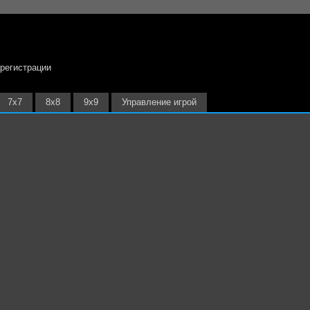
 регистрации
7х7
8х8
9х9
Управление игрой