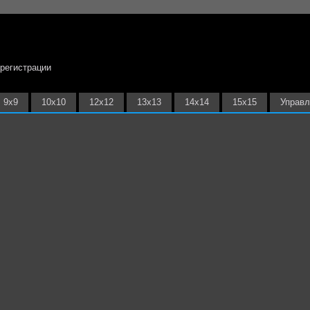
 регистрации
9х9
10х10
12х12
13х13
14х14
15х15
Управл