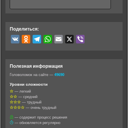
Поделиться:
V
O
T
W
E
X
V
K
d
e
h
m
i
n
l
a
a
b
o
e
t
i
e
Полезная информация
k
g
s
l
r
Головоломок на сайте —
49690
l
r
A
Уровни сложности
a
a
p
— легкий
— средний
s
m
p
— трудный
s
— очень трудный
n
— содержит процесс решения
— обновляется регулярно
i